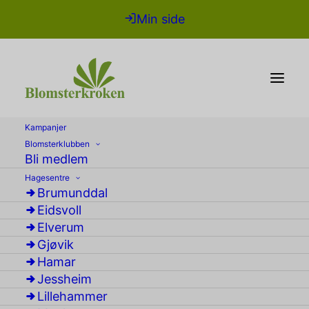
Min side
Kampanjer
Blomsterklubben
Bli medlem
Hagesentre
Brumunddal
Eidsvoll
Elverum
Gjøvik
minidrivhus
Hamar
Jessheim
Lillehammer