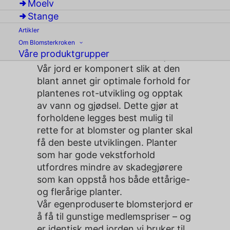
Moelv
gjødsel
Stange
Artikler
Om Blomsterkroken
Vi har designet vår egen jord. For
Våre produktgrupper
som vi sier: Jord er ikke bare jord!
Vår jord er komponert slik at den
blant annet gir optimale forhold for
plantenes rot-utvikling og opptak
av vann og gjødsel. Dette gjør at
forholdene legges best mulig til
rette for at blomster og planter skal
få den beste utviklingen. Planter
som har gode vekstforhold
utfordres mindre av skadegjørere
som kan oppstå hos både ettårige-
og flerårige planter.
Vår egenproduserte blomsterjord er
å få til gunstige medlemspriser – og
er identisk med jorden vi bruker til