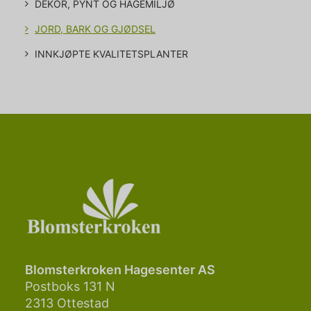
DEKOR, PYNT OG HAGEMILJØ
JORD, BARK OG GJØDSEL
INNKJØPTE KVALITETSPLANTER
Blomsterkroken Hagesenter AS
Postboks 131 N
2313 Ottestad