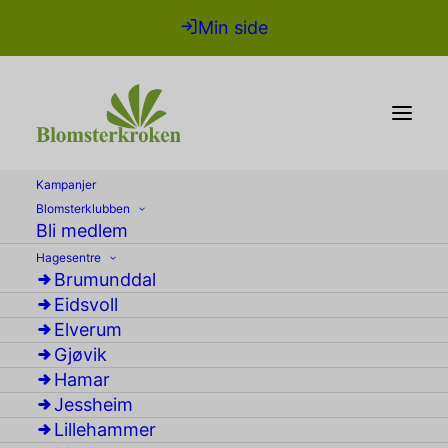
Min side
Kampanjer
Blomsterklubben
Bli medlem
Hagesentre
Brumunddal
Eidsvoll
Elverum
Gjøvik
Hamar
Jessheim
Jord, bark og
Lillehammer