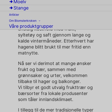
Moelv
Stange
Tradisjonelt har frukt og bær vært
Artikler
viktige ingredienser i hagene. De
Om Blomsterkroken
har gitt matvarer som har beriket et
Våre produktgrupper
ensidig kosthold med frukt,
syltetøy og saft gjennom lange og
kalde vintermåneder. Etterhvert har
hagene blitt brukt til mer fritid enn
matnytte.
Nå ser vi derimot at mange ønsker
frukt og bær, sammen med
grønnsaker og urter, velkommen
tilbake til hager og balkonger.
Vi tilbyr et godt utvalg frukttrær og
bærsorter fra lokale produsenter
som tåler innlandsklimaet.
I tillegg til de mer tradisjonelle typer