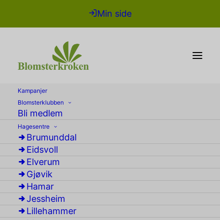
Min side
Kampanjer
Blomsterklubben
Bli medlem
Hagesentre
Brumunddal
Eidsvoll
Elverum
Gjøvik
Hamar
Jessheim
Frukt og bær
Lillehammer