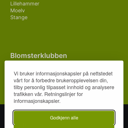
Lillehammer
Moelv
Stange
Blomsterklubben
Vi bruker informasjonskapsler på nettstedet
Medlemstilbud
vårt for å forbedre brukeropplevelsen din,
Bli medlem
tilby personlig tilpasset innhold og analysere
trafikken vår.
Retningslinjer for
informasjonskapsler.
Godkjenn alle
© 2026 Blomsterkroken Hagesenter. All rights reserved