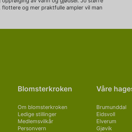
ig oppfølging av vann og gjødsel. Jo større
 flottere og mer praktfulle ampler vil man
Blomsterkroken
Våre hage
Om blomsterkroken
Brumunddal
Ledige stillinger
Eidsvoll
Medlemsvilkår
Elverum
Personvern
Gjøvik