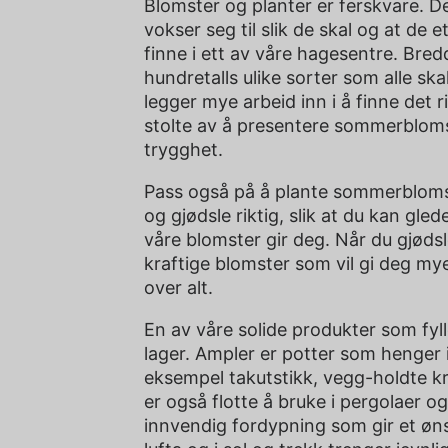
Blomster og planter er ferskvare. Der
vokser seg til slik de skal og at de e
finne i ett av våre hagesentre. Bred
hundretalls ulike sorter som alle ska
legger mye arbeid inn i å finne det 
stolte av å presentere sommerbloms
trygghet.
Pass også på å plante sommerbloms
og gjødsle riktig, slik at du kan g
våre blomster gir deg. Når du gjødsl
kraftige blomster som vil gi deg m
over alt.
En av våre solide produkter som fy
lager. Ampler er potter som henger 
eksempel takutstikk, vegg-holdte kr
er også flotte å bruke i pergolaer o
innvendig fordypning som gir et øn