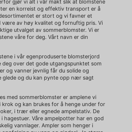
for gjør vi alt i vår makt slik at blomstene
tter en korreist og effektiv transport er å
desortimentet er stort og vi favner et
l være av høy kvalitet og fornuftig pris. Vi
riktige utvalget av sommerblomster. Vi er
tene våre for deg. Vårt navn er din
tene i vår egenproduserte blomsterjord
lede deg over det gode utgangspunktet som
er og vanner jevnlig får du solide og
ye glede og du kan pynte opp nær sagt
lles med sommerblomster er amplene vi
i krok og kan brukes for å henge under for
oker, i trær eller egnede ampelstativ. De
g i hagestuer. Våre ampelpotter har en god
skelig vannlager. Ampler som henger i