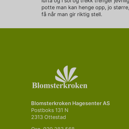
lufta og i sol og trekk trenger jevnl
potte man kan henge opp, jo større,
få når man gir riktig stell.
Blomsterkroken Hagesenter AS
Postboks 131 N
2313 Ottestad